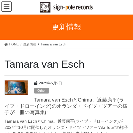
コ
ナ
ン
ビ
テ
ゲ
ン
ー
更新情報
ツ
シ
へ
ョ
ス
ン
HOME
更新情報
Tamara van Esch
キ
に
ッ
移
プ
動
Tamara van Esch
2025年6月9日
Other
Tamara van EschとChima、近藤康平(ラ
イブ・ドローイング)のオランダ・ドイツ・ツアーの様
子が一冊の写真集に
Tamara van EschとChima、近藤康平(ライブ・ドローイング)が
2024年10月に開催したオランダ・ドイツ・ツアー“Aki Tour”の様子