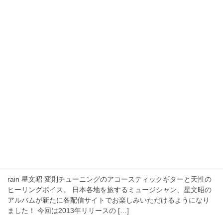
ギー長尾：Vo, B […]
2022年7月27日
Release
星文昭のアルバム「beginning」が配信開
始！
beginning 星文昭 変則チューニングのアコースティックギターと
天性のヒーリングボイス。 日本各地を旅するミュージシャン、星
文昭の全アルバムが各配信サイトでお楽しみいただけるようにな
りました！ トリを飾るのは200 […]
2022年4月6日
Release
星文昭のアルバム「rain」が配信開始！
rain 星文昭 変則チューニングのアコースティックギターと天性の
ヒーリングボイス。 日本各地を旅するミュージシャン、星文昭の
アルバムが新たに各配信サイトでお楽しみいただけるようになり
ました！ 今回は2013年リリースの […]