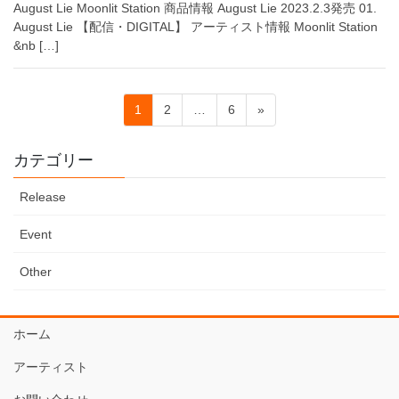
August Lie Moonlit Station 商品情報 August Lie 2023.2.3発売 01.
August Lie 【配信・DIGITAL】 アーティスト情報 Moonlit Station
&nb […]
投
固
固
固
1
2
…
6
»
稿
定
定
定
ペ
ペ
ペ
ナ
カテゴリー
ー
ー
ー
ビ
ジ
ジ
ジ
Release
ゲ
ー
Event
シ
Other
ョ
ン
ホーム
アーティスト